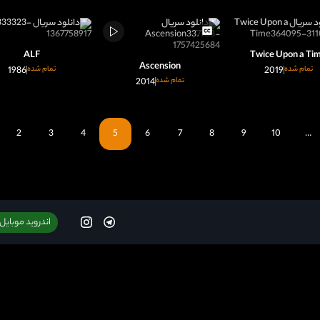
ALF
Twice Upon a Ti
Ascension
تمام شده
2019
تمام شده
1986
تمام شده
2014
2
3
4
5
6
7
8
9
10
…
اندروید موبایل