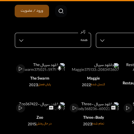
ورود / عضویت
ژانر
همه
The Swarm
Maggie
Restau
کنسل شده
2022
پایان فصل
2023
Zoo
Three-Body
S
تمام شده
2023
در حال پخش
2015