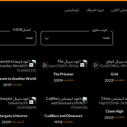
خش آنلاین
خرید اشتراک
اپلیکیشن
مرتب سازی
امتیاز IMDB
همه
همه
The Prisoner
Grid
rant to Another World
تمام شده
2022
تمام شده
2009
تمام شده
2017
Clone High
targate Universe
Cadillacs and Dinosaurs
تمام شده
2002
تمام شده
1993
کنسل شده
2009