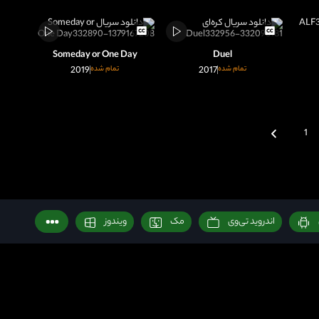
Someday or One Day
Duel
تمام شده
2017
تمام شده
2019
1
اندروید تی‌وی
مک
ویندوز