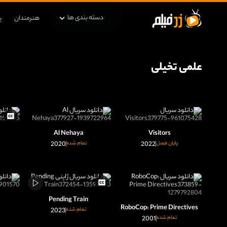
دسته بندی ها
هنرمندان
پ
علمی تخیلی
Al Nehaya
Visitors
پایان فصل
2022
تمام شده
2020
Pending Train
RoboCop: Prime Directives
تمام شده
2023
تمام شده
2001