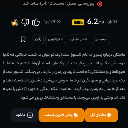
فصل 1 قسمت 12 (آخر) اضافه شد
بروزرسانی :
6.2
189 رای
100
% (
1
رای)
/10
انیمیشن
علمی تخیلی
ماجراجویی
ژاپن
داستان درباره پسری به نام تتسورا است؛ یک نوجوان به شدت خجالتی که تنها
دوستش یک ربات غول‌پیکر به نام یوکیمارو است. آن‌ها با هم در فضا با
هیولاهای وحشتناکی که قصد نابودی زمین را دارند، می‌جنگند.تتسورا بعد از
یک نبرد نهایی و سهمگین در فضا، موفق می‌شود دشمن را شکست دهد و
بعد از ۱۰ سال به زمین برمی‌گردد، به امید اینکه زندگی عادی و آرامش را تجربه
کند. اما وقتی به زمین می‌رسد، با صحنه‌ای وحشتناک روبرو می‌شود
تماشای کل
پخش آخرین قسمت
دانلود