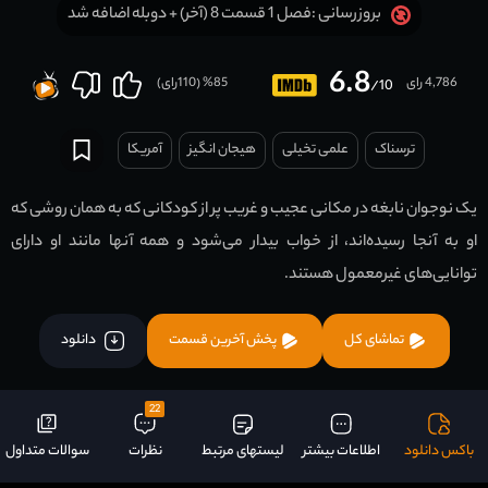
فصل 1 قسمت 8 (آخر) + دوبله اضافه شد
بروزرسانی :
6.8
4,786 رای
85
% (
110
رای)
/10
ترسناک
علمی تخیلی
هیجان انگیز
آمریکا
یک نوجوان نابغه در مکانی عجیب و غریب پر از کودکانی که به همان روشی که
او به آنجا رسیده‌اند، از خواب بیدار می‌شود و همه آنها مانند او دارای
توانایی‌های غیرمعمول هستند.
تماشای کل
پخش آخرین قسمت
دانلود
22
باکس دانلود
اطلاعات بیشتر
لیستهای مرتبط
نظرات
سوالات متداول