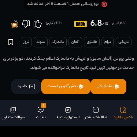
فصل 1 قسمت 8 آخر اضافه شد
بروزرسانی :
6.8
3,838 رای
71
% (
7
رای)
/10
تاریخی
درام
فانتزی
آلمان
دانمارک
سوئد
نروژ
وقتی پروس (آلمان سابق) و اتریش به دانمارک اعلام جنگ کردند ، دو برادر برای
خدمت در خونین ترین نبرد تاریخ دانمارک فراخوانده می شوند.
تماشای کل
پخش آخرین قسمت
دانلود
1
باکس دانلود
اطلاعات بیشتر
لیستهای مرتبط
نظرات
سوالات متداول