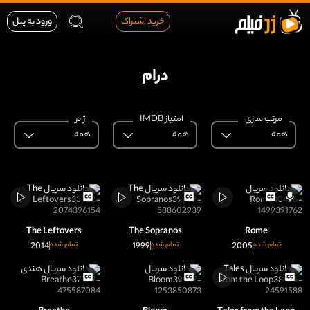
خرید اشتراک
ورود به پنل
درام
مرتب سازی
امتیاز IMDB
ژانر
همه
همه
همه
The Leftovers
The Sopranos
Rome
تمام شده
2005
تمام شده
1999
تمام شده
2014