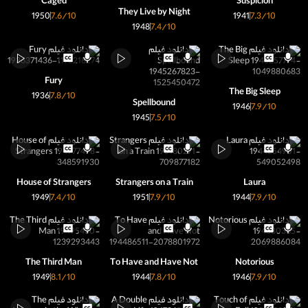
Caged
Suspicion
They Live by Night
1950
7.6
/10
1941
7.3
/10
1948
7.4
/10
Fury
The Big Sleep
1936
7.8
/10
Spellbound
1946
7.9
/10
1945
7.5
/10
House of Strangers
Strangers on a Train
Laura
1949
7.4
/10
1951
7.9
/10
1944
7.9
/10
The Third Man
To Have and Have Not
Notorious
1949
8.1
/10
1944
7.8
/10
1946
7.9
/10