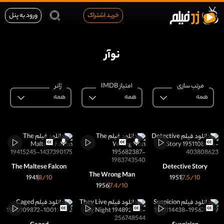
خرید اشتراک
ورود به پنل
نوآر
مرتب سازی
امتیاز IMDB
ژانر
همه
همه
همه
The Maltese Falcon
Detective Story
The Wrong Man
1941
8
/10
1951
7.5
/10
1956
7.4
/10