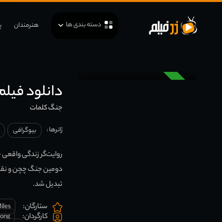
دسته بندی ها
هنرمندان
پ
دوبله
دانلود فیلم rds of War 2025
جنگ کلمات
ژانرها :
بیوگرافی
روایت‌گر زندگی واقعی خ
دومین جنگ چچن و نقد 
تبدیل شد.
ستارگان:
iles
کارگردان:
rong