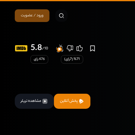
ورود / عضویت
5.8
/10
71
% (
7
رای)
476 رای
پخش آنلاین
مشاهده تریلر