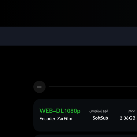
WEB-DL 1080p
حجم
نوع زیرنویس
SoftSub
2.36 GB
Encoder: ZarFilm