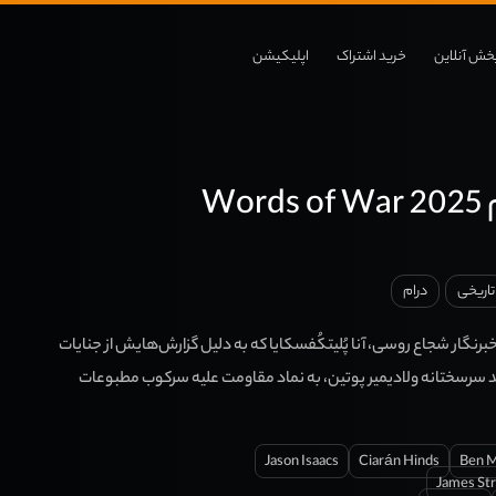
خش آنلاین
خرید اشتراک
اپلیکیشن
Wo
تاریخی
درام
برنگار شجاع روسی، آنا پُلیتکُفسکایا که به دلیل گزارش‌هایش از جنایات
سرسختانه ولادیمیر پوتین، به نماد مقاومت علیه سرکوب مطبوعات
Jason Isaacs
Ciarán Hinds
Ben M
James St