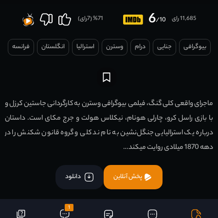
6
11,685 رای
71
% (
7
رای)
/10
بیوگرافی
جنایی
درام
وسترن
استرالیا
انگلستان
فرانسه
ماجرای واقعی کلی گنگ، فیلمی بیوگرافی وسترن به کارگردانی جاستین کرزل و
با بازی راسل کرو، چارلی هونام، نیکلاس هولت و جرج مکای است. داستان
درباره یک استرالیایی جنگل‌نشین به نام ند کلی و گروه قانون شکنش را در
دهه 1870 میلادی روایت میکند…
پخش آنلاین
دانلود
1