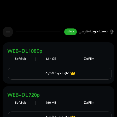
نسخه دوبله فارسی
دوبله
WEB-DL 1080p
SoftSub
1.84 GB
ZarFilm
نیاز به خرید اشتراک
WEB-DL 720p
SoftSub
960 MB
ZarFilm