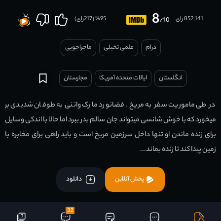
8
852,141 رای
95
% (
217
رای)
/10
درام
علمی تخیلی
ماجراجویی
انگلستان
ایالات متحده آمریکا
مجارستان
در طی ماموریت سفر به مریخ . فضانورد مارک واتنی به طوفان شدیدی بر
میخورد که با خوش شانسی میتواند جان سالم بدر ببرد اما حالا با اندکی وسایل
برای زنده ماندن او تنها داخل سرزمین مریخ است و باید راهی برای مخابره با
زمین پیدا کند تا زنده بماند...
پخش آنلاین
دانلود
32