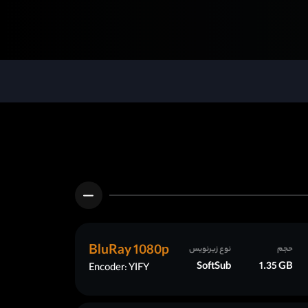
BluRay 1080p
حجم
نوع زیرنویس
SoftSub
1.35 GB
Encoder: YIFY