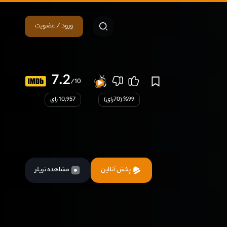
ورود / عضویت
7.2
/10
99
% (
70
رای)
10,957 رای
پخش آنلاین
مشاهده تریلر