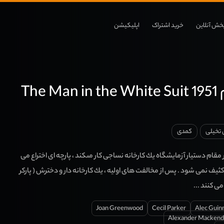
خش آنلاین
خرید اشتراک
اپلیکیشن
The
 تخیلی
کمدی
قام دستیار آزمایشگاه یك كارخانه نساجى كار مى‏كند ، پارچه‏ اى اختراع مى‏
یف نمى‏ شود . پس از مخالفت‏ هاى اولیه ، یك كارخانه ‏دار و دخترش ( پاركر
مى‏ كنند ...
Joan Greenwood
Cecil Parker
Alec Guin
Alexander Mackend