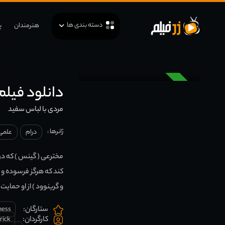
دسته بندی ها
هنرمندان
پ
دوبله
دانلود فیلم  Man in the White Suit 1951
مردی با لباس سفید
ژانرها :
درام
علمی
مخترعى ( گینس ) كه در م
كند كه هرگز فرسوده و كث
و گرین‏وود ) از او حمایت 
ستارگان:
ness
کارگردان:
rick