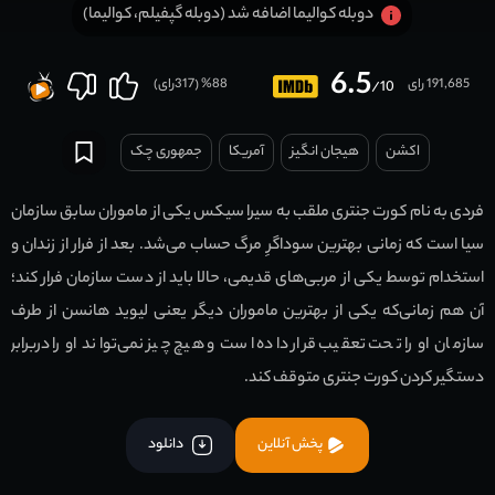
دوبله کوالیما اضافه شد (دوبله گپفیلم، کوالیما)
6.5
191,685 رای
88
% (
317
رای)
/10
اکشن
هیجان انگیز
آمریکا
جمهوری چک
فردی به نام کورت جنتری ملقب به سیرا سیکس یکی از ماموران سابق سازمان
سیا است که زمانی بهترین سوداگرِ مرگ حساب می‌شد. بعد از فرار از زندان و
استخدام توسط یکی از مربی‌های قدیمی، حالا باید از دست سازمان فرار کند؛
آن هم زمانی‌که یکی از بهترین ماموران دیگر یعنی لیوید هانسن از طرف
سازمان او را تحت تعقیب قرار داده است و هیچ چیز نمی‌تواند او را دربرابر
دستگیر کردن کورت جنتری متوقف کند.
پخش آنلاین
دانلود