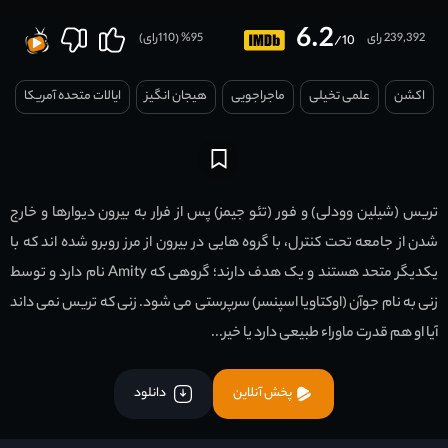
6.2
239,392 رای
95
% (
110
رای)
/10
اکشن
علمی تخیلی
ماجراجویی
هیجان انگیز
ایالات متحده آمریکا
تریس (شیلین وودلی) و فور (تئو جیمز) پس از فرار به بیرون دیوارها و خارج
شدن از جامعه تحت کنترل، با گروه هایی در بیرون از مرز روبرو شده اند که با
یکدیگر متحد هستند و یک هدف دارند؛ گروهی که Amity نام دارد و توسط
زنی به نام جوآن (اوکتاویا اسپنسر) سرپرستی می شود. زنی که تریس نمی داند
آیا او هم قدرت ماوراء طبیعی دارد یا خیر...
پخش آنلاین
دانلود