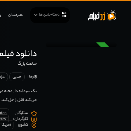
دسته بندی ها
هنرمندان
پ
دوبله
دانلود فیلم e Big Clock 1948
ساعت بزرگ
ژانرها :
جنایی
درا
یک سرمایه دار مجله م
می کند قتل را حل کند.
ستارگان:
hton
کارگردان:
rrow
کشور:
آمریکا