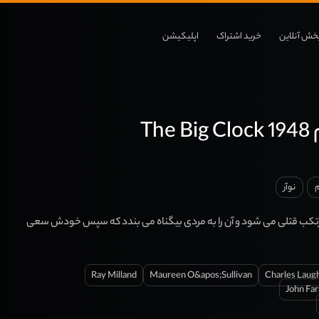
خش آنلاین
خرید اشتراک
اپلیکیشن
Th
م
نوآر
رتکب قتلی می شود و آن را به مردی بیگناه می بندد که سپس خودش سعی
Ray Milland
Maureen O&apos;Sullivan
Charles Laug
John Fa