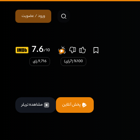
ورود / عضویت
7.6
/10
100
% (
7
رای)
9,716 رای
پخش آنلاین
مشاهده تریلر