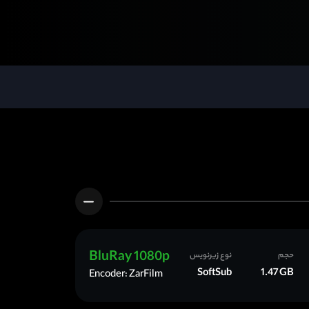
BluRay 1080p
حجم
نوع زیرنویس
SoftSub
1.47 GB
Encoder: ZarFilm