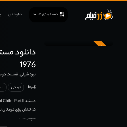
دسته بندی ها
هنرمندان
پ
زیرنویس
1976
نبرد شیلی: قسمت دوم
ژانرها :
تاریخی
مس
سپس .....