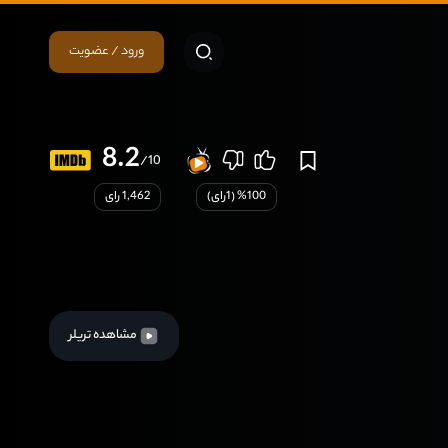
ورود / عضویت
8.2
/10
100
% (
1
رای)
1,462 رای
مشاهده تریلر