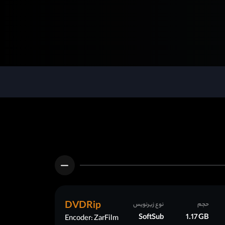
DVDRip
حجم
نوع زیرنویس
SoftSub
1.17 GB
Encoder: ZarFilm