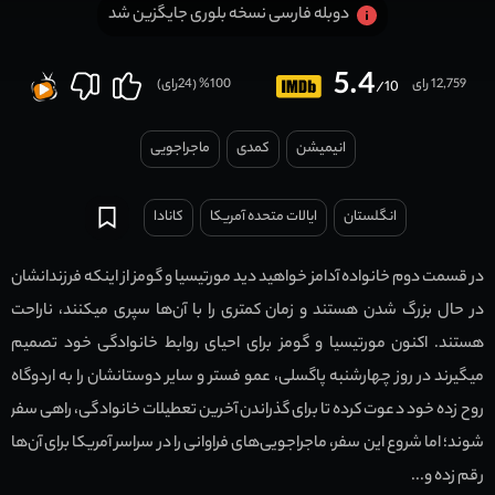
دوبله فارسی نسخه بلوری جایگزین شد
5.4
12,759 رای
100
% (
24
رای)
/10
انیمیشن
کمدی
ماجراجویی
انگلستان
ایالات متحده آمریکا
کانادا
در قسمت دوم خانواده آدامز خواهید دید مورتیسیا و گومز از اینکه فرزندانشان
در حال بزرگ شدن هستند و زمان کمتری را با آن‌ها سپری میکنند، ناراحت
هستند. اکنون مورتیسیا و گومز برای احیای روابط خانوادگی خود تصمیم
میگیرند در روز چهارشنبه پاگسلی، عمو فستر و سایر دوستانشان را به اردوگاه
روح زده خود دعوت کرده تا برای گذراندن آخرین تعطیلات خانوادگی، راهی سفر
شوند؛ اما شروع این سفر، ماجراجویی‌های فراوانی را در سراسر آمریکا برای آن‌ها
رقم زده و...