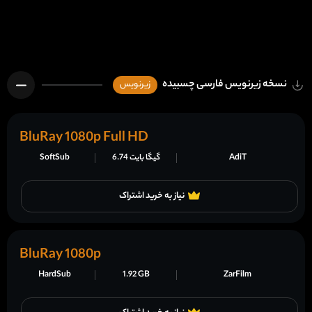
نسخه زیرنویس فارسی چسبیده
زیرنویس
BluRay 1080p Full HD
AdiT
6.74 گیگا بایت
SoftSub
نیاز به خرید اشتراک
BluRay 1080p
HardSub
1.92 GB
ZarFilm