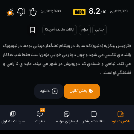
8.2
829,898 رای
83
% (
282
رای)
/10
جنایی
درام
ایالات متحده آمریکا
«تراويس بيکل» (دنيرو) که سابقا در ويتنام تفنگدار دريايي بوده، در نيويورک
راننده ي تاکسي مي شود و چون دچار بي خوابي مزمن است فقط شب ها کار
مي کند. تباهي و فسادي که دوروبرش در شهر مي بيند، مايه ي ناآرامي و
آشفتگي او است...
پخش آنلاین
دانلود
35
باکس دانلود
اطلاعات بیشتر
لیستهای مرتبط
نظرات
سوالات متداول