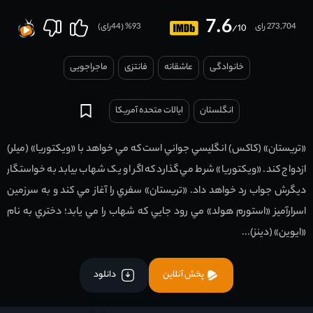
7.6
273,704 رای
93
% (
44
رای)
/10
خانوادگی
عاشقانه
فانتزی
ماجراجویی
انگلستان
ایالات متحده آمریکا
«تريستان» (کاکس) انگليسي جواني است که مي خواهد با «ويکتوريا» (ميلر)
ازدواج کند. «ويکتوريا» شرط مي گذارد که اگر او يک شهاب بيابد به خواستگار
ديگرش جواب رد خواهد داد. «تريستان» سفري را آغاز مي کند و به سرزمين
اسرارآميز «استورم هولد» مي رود جايي که شهاب را مي يابد؛ دختري به نام
«ايوين» (دينز)...
پخش آنلاین
دانلود