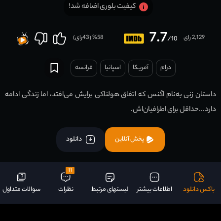
کیفیت بلوری اضافه شد!
7.7
2,129 رای
58
% (
43
رای)
/10
درام
آمریکا
اسپانیا
فرانسه
داستان زنی به‌نام اگنس که اتفاق هولناکی برایش می‌افتد، اما زندگی ادامه
دارد...حداقل برای اطرافیان‌اش.
پخش آنلاین
دانلود
11
باکس دانلود
اطلاعات بیشتر
لیستهای مرتبط
نظرات
سوالات متداول