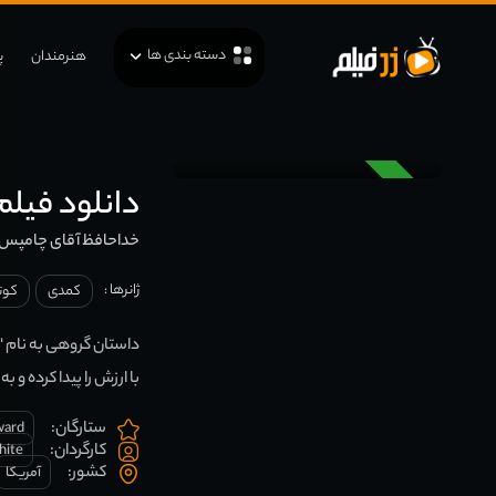
دسته بندی ها
هنرمندان
پ
دوبله
دانلود فیلم Long Mr. Chumps 1941
خداحافظ آقای چامپس
ژانرها :
کمدی
کوتا
داستان گروهی به نام "
با ارزش را پیدا کرده و ب
ستارگان:
ward
کارگردان:
hite
کشور:
آمریکا