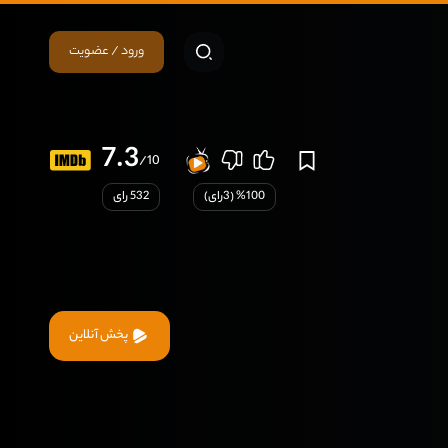
ورود / عضویت
7.3
/10
100
% (
3
رای)
532 رای
پخش آنلاین