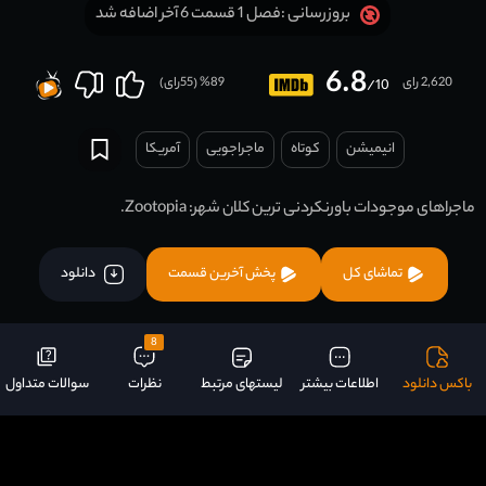
فصل 1 قسمت 6 آخر اضافه شد
بروزرسانی :
6.8
2,620 رای
89
% (
55
رای)
/10
انیمیشن
کوتاه
ماجراجویی
آمریکا
ماجراهای موجودات باورنکردنی ترین کلان شهر: Zootopia.
تماشای کل
پخش آخرین قسمت
دانلود
8
باکس دانلود
اطلاعات بیشتر
لیستهای مرتبط
نظرات
سوالات متداول