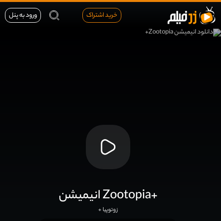
خرید اشتراک
ورود به پنل
انیمیشن Zootopia+
زوتوپیا +