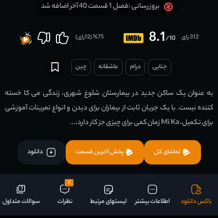
فصل 1 قسمت 40 آخر اضافه شد
بروزرسانی :
8.1
312 رای
75
% (
12
رای)
/10
جنایی
درام
عاشقانه
چين
به عنوان یک ساکن جدید در بیمارستان شلوغ شهری، زندگی می کا خسته
کننده نیست. با یک جریان ثابت از بیماران برای دیدن و انواع تمرینات آموزشی
برای تکمیل، Mi Ka زمان کمی برای چیزی جز کار دارد،...
تماشای کل
پخش آخرین قسمت
دانلود
3
باکس دانلود
اطلاعات بیشتر
لیستهای مرتبط
نظرات
سوالات متداول