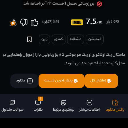
فصل 1 قسمت 11 (آخر) اضافه شد
بروزرسانی :
7.5
6,095 رای
78
% (
27
رای)
/10
انیمیشن
عاشقانه
کمدی
ژاپن
داستان یک اوتاکوی و یک فوجوشی که برای اولین بار از دوران راهنمایی در
محل کار، مجددا با هم متحد می شوند.
تماشای کل
پخش آخرین قسمت
دانلود
3
باکس دانلود
اطلاعات بیشتر
لیستهای مرتبط
نظرات
سوالات متداول