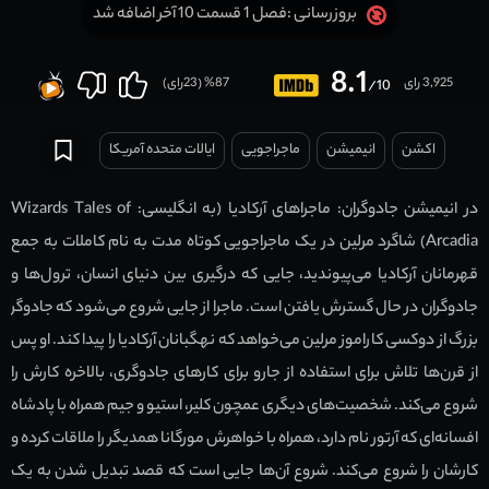
فصل 1 قسمت 10 آخر اضافه شد
بروزرسانی :
8.1
3,925 رای
87
% (
23
رای)
/10
اکشن
انیمیشن
ماجراجویی
ایالات متحده آمریکا
در انیمیشن جادوگران: ماجراهای آرکادیا (به انگلیسی: Wizards Tales of
Arcadia) شاگرد مرلین در یک ماجراجویی کوتاه مدت به نام کاملات به جمع
قهرمانان آرکادیا می‌پیوندید، جایی که درگیری بین دنیای انسان، ترول‌ها و
جادوگران در حال گسترش یافتن است. ماجرا از جایی شروع می‌شود که جادوگر
بزرگ از دوکسی کاراموز مرلین می‌خواهد که نهگبانان آرکادیا را پیدا کند. او پس
از قرن‌ها تلاش برای استفاده از جارو برای کارهای جادوگری، بالاخره کارش را
شروع می‌کند. شخصیت‌های دیگری عمچون کلیر، استیو و جیم همراه با پادشاه
افسانه‌ای که آرتور نام دارد، همراه با خواهرش مورگانا همدیگر را ملاقات کرده و
کارشان را شروع می‌کند. شروع آن‌ها جایی است که قصد تبدیل شدن به یک