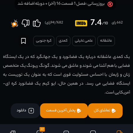
فصل 1 قسمت 16 (آخر) + دوبله اضافه شد
بروزرسانی :
7.4
662 رای
82
% (
94
رای)
/10
عاشقانه
علمی تخیلی
کمدی
کره جنوبی
یک کمدی عاشقانه درباره یک فضانورد و یک جهانگرد که در یک ایستگاه
فضایی با هم آشنا می شوند و عاشق می شوند. گونگ ریونگ یک متخصص
زنان و زایمان با احساس مسئولیت قوی است که به عنوان یک توریست به
ایستگاه فضایی می رسد. در همین حال، ایو کیم یک فضانورد کره ای-
آمریکایی است.
تماشای کل
پخش آخرین قسمت
دانلود
27