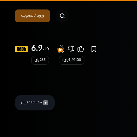
ورود / عضویت
6.9
/10
100
% (
4
رای)
285 رای
مشاهده تریلر