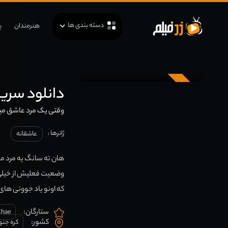
دسته بندی ها
هنرمندان
پ
زیرنویس
دانلود سریال کره ای 
وقتی یک مرد عاشق م
ژانرها :
عاشقانه
هان ته سانگ یه مرد مو
وضعیت فعلیش از خیلی
که اونو یاد جوونی های
ستارگان:
Chae
کشور:
کره جنو