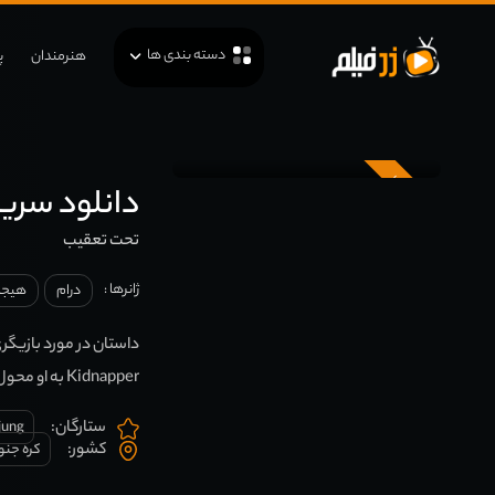
دسته بندی ها
هنرمندان
پ
زیرنویس
دانلود سریال ک
تحت تعقیب
ژانرها :
درام
هیجان
داستان در مورد بازیگر
Kidnapper به او محول می‌کند در طول یک نمایش زنده برای نجات فرزندش انجام دهد.
ستارگان:
jung
کشور:
کره جنو