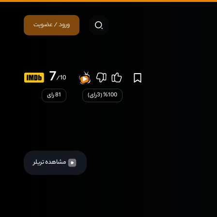
ورود / عضویت
7
/10
100
% (
3
رای)
81 رای
مشاهده تریلر