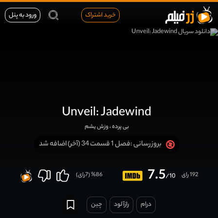
خرید اشتراک
ورود به پنل
Unveil: Jadewind
بی پرده ، وزش یشم
فصل 1 قسمت 34 (آخر) اضافه شد
بروزرسانی :
7.5
192 رای
86
% (
7
رای)
/10
درام
رازآلود
چين