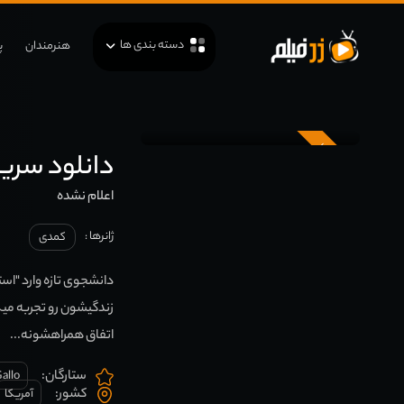
دسته بندی ها
هنرمندان
پ
زیرنویس
دانلود سریال clared
اعلام نشده
ژانرها :
کمدی
دانشجوی تازه وارد "است
زندگیشون رو تجربه میک
اتفاق همراهشونه...
ستارگان:
Gallo
کشور:
آمریکا