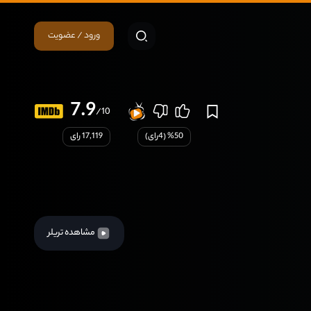
ورود / عضویت
7.9
/10
50
% (
4
رای)
17,119 رای
مشاهده تریلر