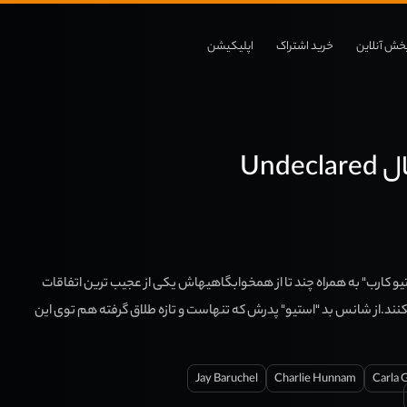
خش آنلاین
خرید اشتراک
اپلیکیشن
Unde
یو کارب" به همراه چند تا از همخوابگاهیهاش یکی از عجیب ترین اتفاقات
نند.از شانس بد "استیو" پدرش که تنهاست و تازه طلاق گرفته هم توی این
Jay Baruchel
Charlie Hunnam
Carla 