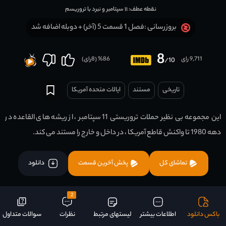
نقطه عطف: ۱۱ سپتامبر و نبرد با تروریسم
فصل 1 قسمت 5 (آخر) + دوبله اضافه شد
بروزرسانی :
8
9,711 رای
86
% (
8
رای)
/10
تاریخی
مستند
ایالات متحده آمریکا
این مجموعه بی نظیر حملات تروریستی 11 سپتامبر ، از ریشه های القاعده در
دهه 1980 تا واکنش قاطع آمریکا ، در داخل و خارج را مستند می کند.
تماشای کل
پخش آخرین قسمت
دانلود
2
باکس دانلود
اطلاعات بیشتر
لیستهای مرتبط
نظرات
سوالات متداول