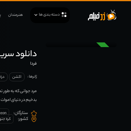
دسته بندی ها
هنرمندان
پ
دوبله
دانلود سریال کر
فردا
ژانرها :
اکشن
درا
مرد جوانی که به طور 
بدخیم در دنیای اموات 
ستارگان:
seon
کشور:
کره جنو