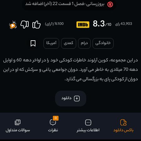
فصل 1 قسمت 22 (آخر) اضافه شد
بروزرسانی :
8.3
43,903 رای
100
% (
1
رای)
/10
خانوادگی
درام
کمدی
آمریکا
در این مجموعه، کوین آرلوند خاطرات کودکی خود را در اواخر دهه 60 و اوایل
دهه 70 میلادی به خاطر می آورد. دوران جوامعی یاغی و سرکش که او در این
دوران از کودکی پای به بزرگسالی می گذارد.
دانلود
0
باکس دانلود
اطلاعات بیشتر
نظرات
سوالات متداول