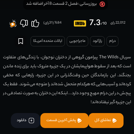
فصل 2 قسمت 8 آخر اضافه شد
بروزرسانی :
7.3
22,012 رای
84
% (
31
رای)
/10
درام
رازآلود
ماجراجویی
ایالات متحده آمریکا
سریال The Wilds پیرامون گروهی از دختران نوجوان، با زندگی‌های متفاوت
است که بعد از سقوط هواپیمایشان در یک جزیره متروک باید برای زنده ماندن
بجنگند. این بازماندگان حین وقت‌گذرانی در این جزیره، راز‌هایی که مخفی
کرده‌اند و آسیب‌هایی که هرکدام متحمل شده‌اند را متوجه می‌شوند. فقط یک
پیچش در این درام مهیج وجود دارد... اینکه این دختران به صورت تصادفی در
این جزیره گیر نیفتاده‌اند!
تماشای کل
پخش آخرین قسمت
دانلود