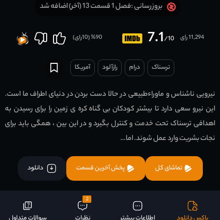
فصل 1 قسمت 13 (آخر) اضافه شد
بروزرسانی :
7.1
11,294 رای
90
% (
10
رای)
/10
ترسناک
درام
رازآلود
آمریکا
نیرویی ناشناس و ماوراءطبیعی در حالا دست بردن در دنیای اطراف ما است.
این نیرو سعی دارد تا بیشتر کودکان بی گناه کره ی زمین را برای رسیدن به
اهدافی ترسناک تحت خدمت و کنترل بگیرد و در این بین ، همگی باید برای
نجات بشریت وارد عمل شوند. اما…
تماشای کل
پخش آخرین قسمت
دانلود
2
باکس دانلود
اطلاعات بیشتر
نظرات
سوالات متداول