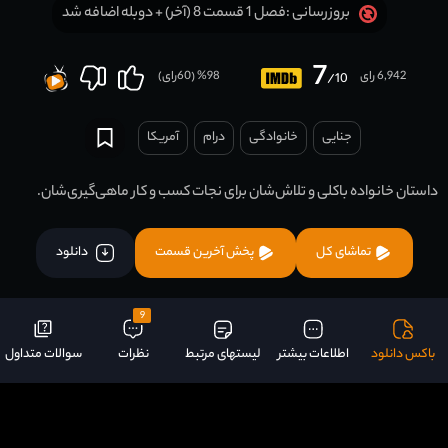
فصل 1 قسمت 8 (آخر) + دوبله اضافه شد
بروزرسانی :
7
6,942 رای
98
% (
60
رای)
/10
جنایی
خانوادگی
درام
آمریکا
داستان خانواده باکلی و تلاش‌شان برای نجات کسب و کار ماهی‌گیری‌شان.
تماشای کل
پخش آخرین قسمت
دانلود
9
باکس دانلود
اطلاعات بیشتر
لیستهای مرتبط
نظرات
سوالات متداول