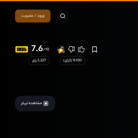
ورود / عضویت
7.6
/10
100
% (
2
رای)
3,227 رای
مشاهده تریلر