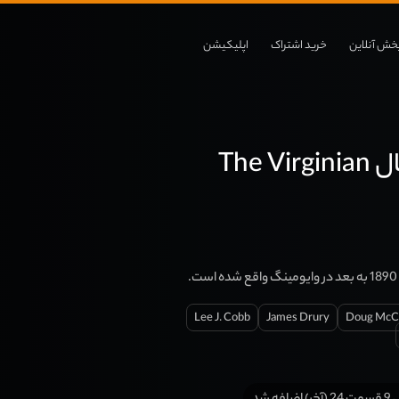
خش آنلاین
خرید اشتراک
اپلیکیشن
The V
Lee J. Cobb
James Drury
Doug McC