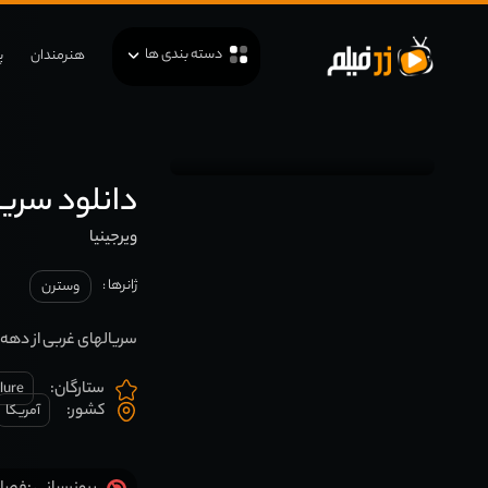
دسته بندی ها
هنرمندان
پ
دانلود سریال irginian
ویرجینیا
ژانرها :
وسترن
سریالهای غربی از دهه 1890 به بعد در وایومینگ واقع شده است.
ستارگان:
lure
کشور:
آمریکا