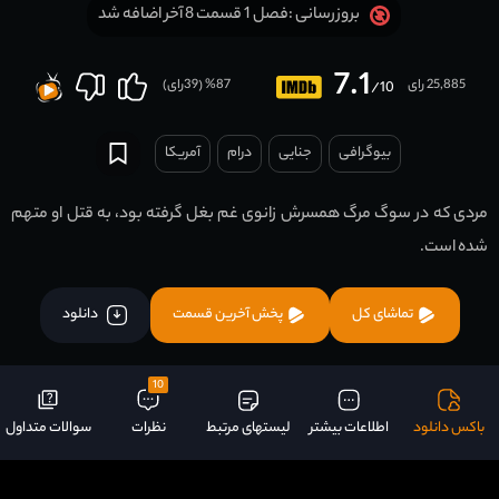
فصل 1 قسمت 8 آخر اضافه شد
بروزرسانی :
7.1
25,885 رای
87
% (
39
رای)
/10
بیوگرافی
جنایی
درام
آمریکا
مردی که در سوگ مرگ همسرش زانوی غم بغل گرفته بود، به قتل او متهم
شده است.
تماشای کل
پخش آخرین قسمت
دانلود
10
باکس دانلود
اطلاعات بیشتر
لیستهای مرتبط
نظرات
سوالات متداول