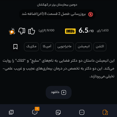
دومین بیمارستان برتر در کهکشان
فصل 2 قسمت 8 (آخر) اضافه شد
بروزرسانی :
6.5
1,653 رای
100
% (
9
رای)
/10
اکشن
انیمیشن
ماجراجویی
آمریکا
مکزیک
این انیمیشن داستان دو دکتر فضایی به نام‌های “سلیچ” و “کلاک” را روایت
می‌کند. این دو دکتر به تخصص در درمان بیماری‌های عجیب و غریب علمی-
تخیلی می‌پردازند.
دانلود
1