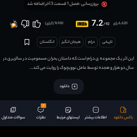
فصل 1 قسمت 3 آخر اضافه شد
بروزرسانی :
7.2
6,620 رای
100
% (
2
رای)
/10
تاریخی
درام
هیجان انگیز
انگلستان
این اثر یک مجموعه ی درام است که داستان بحران مسمومیت در سالزبری در
سال دو هزار و هجده توسط عامل نوویچوک را روایت می کند...
دانلود
0
باکس دانلود
اطلاعات بیشتر
لیستهای مرتبط
نظرات
سوالات متداول