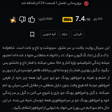
فصل 1 قسمت 24 آخر اضافه شد
بروزرسانی :
7.4
353 رای
80
% (
5
رای)
/10
تاریخی
درام
کره جنوبی
این سریال روایت رقابت بر سر عشق، سرنوشت و تاج و تخت است. شاهزاده
باک دِ گیل (جانگ گیون سوک) در خانواده سلطنتی متولد شده اما مجبور
میشه زندگی اشرافیشو بزاره کنار و حالا سعی میکنه با قمار تاج و تختشو پس
بگیره. دِ گیل بهترین قمار باز چوسانه اون برخلاف ظاهر خونسردش از درون پر
از خشم و نفرته .و امپراطور یونگ جو (یو جین گو) همه چیز داره. از طرفی
امپراطور مردیه که هیچ وقت بدون دلیل منطقی در مقابل کسی سرش رو خم
نمیکنه. دِ گیل و امپراطور یونگ جو بازی را شروع می کنن، دِ گیل بر سر زندگی
خود و امپراطور یونگ جو بر سر امپراطوری همه چوسان شرط می بنده. در این
حال دام سو (ایم جی یون) می خواد به تنهایی از امپراطور انتقام بگیره…