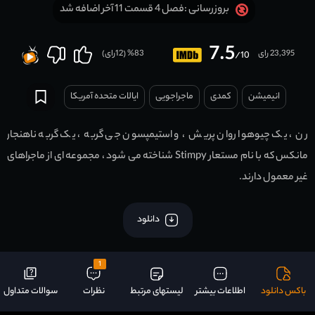
فصل 4 قسمت 11 آخر اضافه شد
بروزرسانی :
7.5
23,395 رای
83
% (
12
رای)
/10
انیمیشن
کمدی
ماجراجویی
ایالات متحده آمریکا
رن ، یک چیوهوا روان پریش ، و استیمپسون جی گربه ، یک گربه ناهنجار
مانکس که با نام مستعار Stimpy شناخته می شود ، مجموعه ای از ماجراهای
غیر معمول دارند.
دانلود
1
باکس دانلود
اطلاعات بیشتر
لیستهای مرتبط
نظرات
سوالات متداول