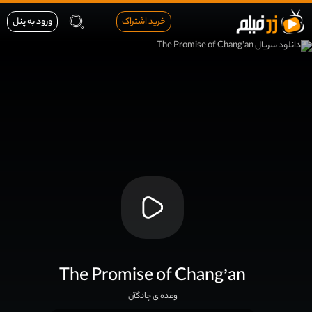
خرید اشتراک
ورود به پنل
The Promise of Chang’an
وعده ی چانگآن