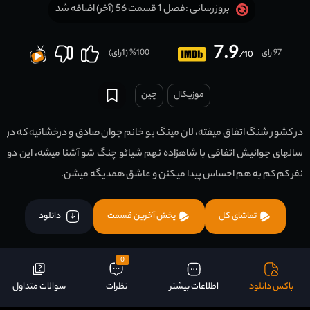
فصل 1 قسمت 56 (آخر) اضافه شد
بروزرسانی :
7.9
97 رای
100
% (
1
رای)
/10
موزیکال
چين
در کشور شنگ اتفاق میفته، لان مینگ یو خانم جوان صادق و درخشانیه که در
سالهای جوانیش اتفاقی با شاهزاده نهم شیائو چنگ شو آشنا میشه، این دو
نفر کم کم به هم احساس پیدا میکنن و عاشق همدیگه میشن.
تماشای کل
پخش آخرین قسمت
دانلود
0
باکس دانلود
اطلاعات بیشتر
نظرات
سوالات متداول