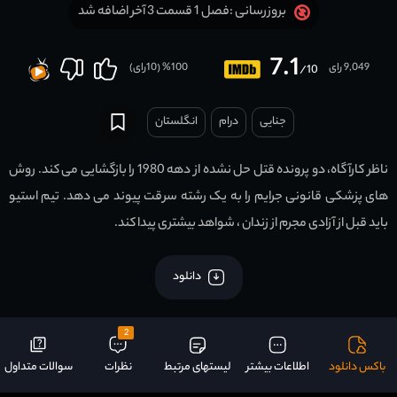
فصل 1 قسمت 3 آخر اضافه شد
بروزرسانی :
7.1
9,049 رای
100
% (
10
رای)
/10
جنایی
درام
انگلستان
ناظر کارآگاه، دو پرونده قتل حل نشده از دهه 1980 را بازگشایی می کند. روش
های پزشکی قانونی جرایم را به یک رشته سرقت پیوند می دهد. تیم استیو
باید قبل از آزادی مجرم از زندان ، شواهد بیشتری پیدا کند.
دانلود
2
باکس دانلود
اطلاعات بیشتر
لیستهای مرتبط
نظرات
سوالات متداول