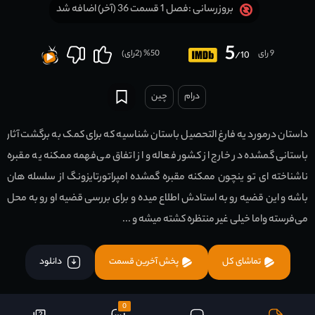
فصل 1 قسمت 36 (آخر) اضافه شد
بروزرسانی :
5
9 رای
50
% (
2
رای)
/10
درام
چين
داستان درمورد یه فارغ التحصیل باستان شناسیه که برای کمک به برگشت آثار
باستانی گمشده در خارج از کشور فعاله و از اتفاق می‌فهمه ممکنه یه مقبره
ناشناخته ای تو ینچون ممکنه مقبره گمشده امپراتورتایزونگ از سلسله هان
باشه و این قضیه رو به استادش اطلاع میده و برای بررسی قضیه او رو به محل
می‌فرسته واما خیلی غیر منتظره کشته میشه و ...
تماشای کل
پخش آخرین قسمت
دانلود
0