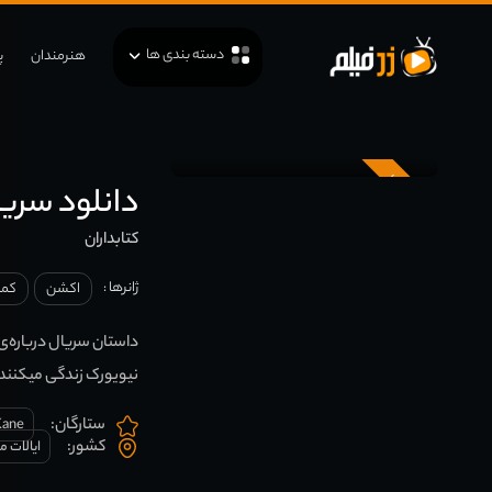
دسته بندی ها
هنرمندان
پ
زیرنویس
دانلود سریال ibrarians
کتابداران
ژانرها :
اکشن
کمد
داستان سریال درباره‌ی 
نیویورک زندگی میکنند و 
ستارگان:
Kane
کشور:
ایالات م