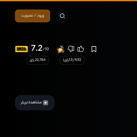
ورود / عضویت
7.2
/10
92
% (
13
رای)
22,784 رای
مشاهده تریلر