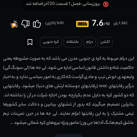
فصل 1 قسمت 20 آخر اضافه شد
بروزرسانی :
7.6
1,382 رای
90
% (
10
رای)
/10
اکشن
درام
عاشقانه
کره جنوبی
این درام مربوط به کره ی جنوبی مدرن می باشد که به صورت مشروطه یعنی
حاکمیت شاه و داشتن قانون اساسی اداره می شود. لی جه ها (لی سونگ گی)
ولیعهدی خوش تیپ و مادی گراست که کاری به امور سیاسی ندارد و به اجبار
درگیر رقابتهای woc (رقابتهای دوستانه ارتش های دنیا) میشود. رقابتهایی
که دو کشور کره به دلیل عدم یکپارچه بودن اجازه شرکت در آن را نداشته اند.
بنابراین تصمیم میگیرند که بدور از تنشهای بینابین و دخالت سایر کشورها
تیمی مشترک را به این رقابتها اعزام نمایند. لی جه ها در حین تمرینات تیم
عاشق کیم هانگ آه (ها جی ون) مامور ویژه نیروهای کره شمالی میشود …