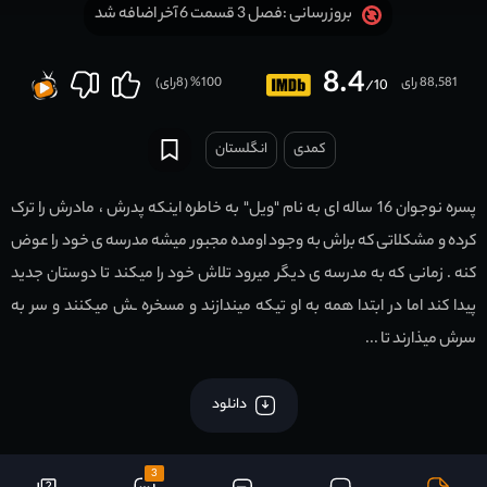
فصل 3 قسمت 6 آخر اضافه شد
بروزرسانی :
8.4
88,581 رای
100
% (
8
رای)
/10
کمدی
انگلستان
پسره نوجوان 16 ساله ای به نام "ویل" به خاطره اینکه پدرش ، مادرش را ترک
کرده و مشکلاتی که براش به وجود اومده مجبور میشه مدرسه ی خود را عوض
کنه . زمانی که به مدرسه ی دیگر میرود تلاش خود را میکند تا دوستان جدید
پیدا کند اما در ابتدا همه به او تیکه میندازند و مسخره ـش میکنند و سر به
سرش میذارند تا ...
دانلود
3