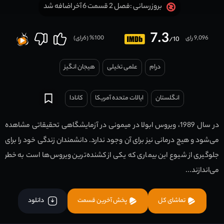
فصل 2 قسمت 6 آخر اضافه شد
بروزرسانی :
7.3
9,096 رای
100
% (
6
رای)
/10
درام
علمی تخیلی
هیجان انگیز
انگلستان
ایالات متحده آمریکا
کانادا
در سال 1989، ویروس ابولا در میمونی در آزمایشگاهی تحقیقاتی مشاهده
می‌شود و هیچ درمانی نیز برای آن وجود ندارد. دانشمندان زندگی خود را برای
جلوگیری از شیوع این بیماری که یکی از کشنده‌ترین ویروس‌ها است به خطر
می‌اندازند...
تماشای کل
پخش آخرین قسمت
دانلود