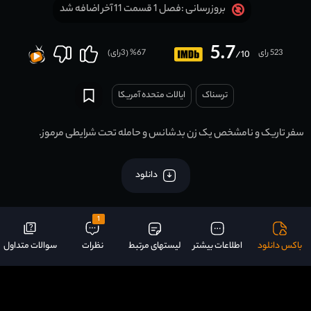
فصل 1 قسمت 11 آخر اضافه شد
بروزرسانی :
5.7
523 رای
67
% (
3
رای)
/10
ترسناک
ایالات متحده آمریکا
سفر تاریک و نامشخص یک زن بدشانس و حامله تحت شرایطی مرموز.
دانلود
1
باکس دانلود
اطلاعات بیشتر
لیستهای مرتبط
نظرات
سوالات متداول