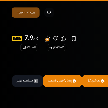
ورود / عضویت
7.9
/10
92
% (
25
رای)
29,060 رای
تماشای کل
پخش آخرین قسمت
مشاهده تریلر