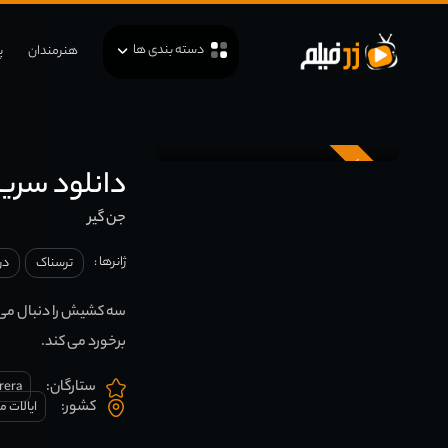
دسته بندی ها
هنرمندان
پ
زیرنویس
دانلود سریال xorcist
جن گیر
ژانرها :
ترسناک
در
سه کشیش را دنبال می ک
برخورد می کند.
ستارگان:
rera
کشور:
ایالات م